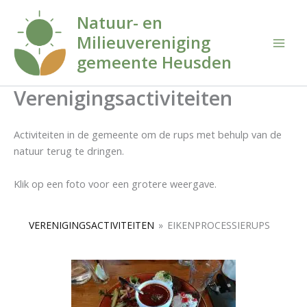
Ga
Natuur- en
naar
Milieuvereniging
de
inhoud
gemeente Heusden
Verenigingsactiviteiten
Activiteiten in de gemeente om de rups met behulp van de
natuur terug te dringen.
Klik op een foto voor een grotere weergave.
VERENIGINGSACTIVITEITEN
»
EIKENPROCESSIERUPS