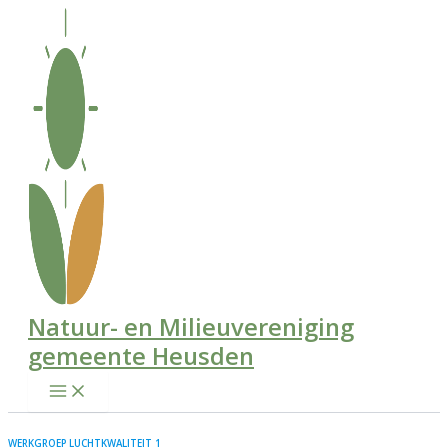
Ga
naar
de
inhoud
Natuur- en Milieuvereniging
gemeente Heusden
WERKGROEP LUCHTKWALITEIT 1