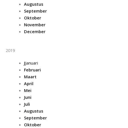
Augustus
September
Oktober
November
December
2019
J
Januari
Februari
Maart
April
Mei
Juni
Juli
Augustus
September
Oktober