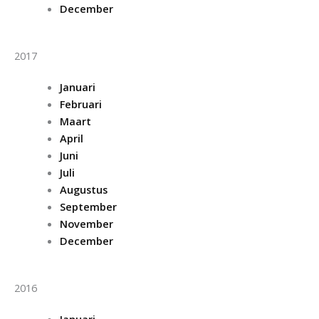
December
2017
Januari
Februari
Maart
April
Juni
Juli
Augustus
Septe
mber
November
December
2016
Januari