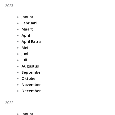
2023
Januari
Februari
Maart
April
April Extra
Mei
Juni
Juli
Augustus
September
Oktober
November
December
2022
Januari