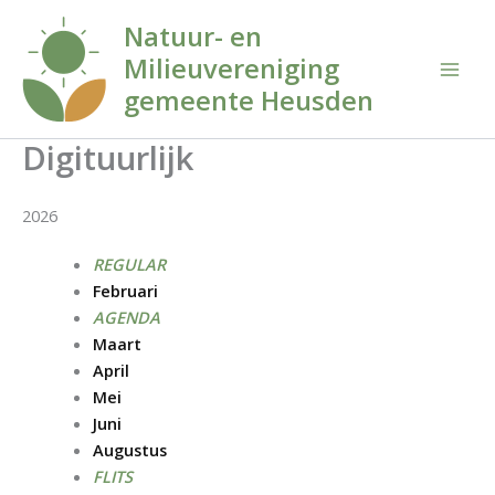
Ga
Natuur- en
naar
Milieuvereniging
de
inhoud
gemeente Heusden
Digituurlijk
2026
REGULAR
Februari
AGENDA
Maart
April
Mei
Juni
Augustus
FLITS