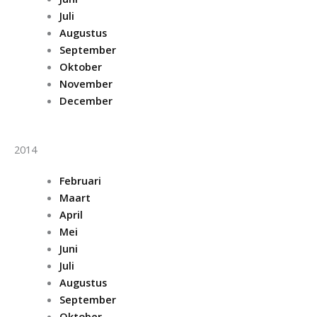
Juli
Augustus
September
Oktober
November
December
2014
Februari
Maart
April
Mei
Juni
Juli
Augustus
September
Oktober