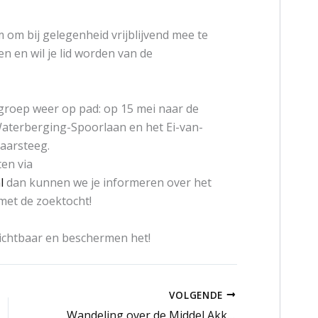
 om bij gelegenheid vrijblijvend mee te
en en wil je lid worden van de
roep weer op pad: op 15 mei naar de
aterberging-Spoorlaan en het Ei-van-
Haarsteeg.
ten via
l
dan kunnen we je informeren over het
met de zoektocht!
chtbaar en beschermen het!
VOLGENDE
Wandeling over de Middel Akker: ontdek de natuurparel bij Giersbergen