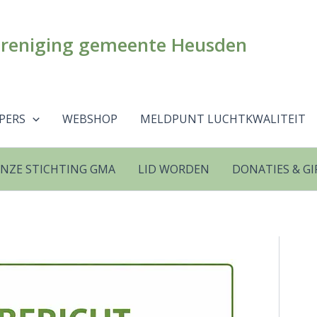
ereniging gemeente Heusden
PERS
WEBSHOP
MELDPUNT LUCHTKWALITEIT
NZE STICHTING GMA
LID WORDEN
DONATIES & GI