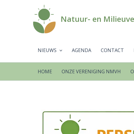
Ga
naar
Natuur- en Milieuv
de
inhoud
NIEUWS
AGENDA
CONTACT
HOME
ONZE VERENIGING NMVH
O