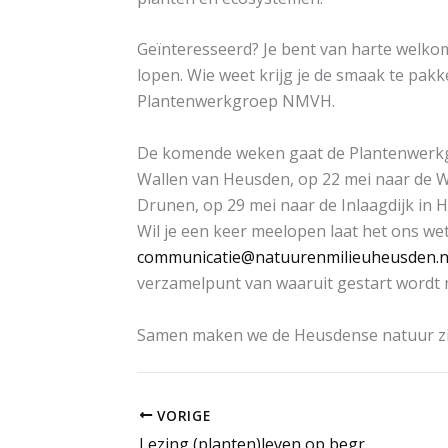
Geïnteresseerd? Je bent van harte welkom
lopen. Wie weet krijg je de smaak te pakk
Plantenwerkgroep NMVH.
De komende weken gaat de Plantenwerkg
Wallen van Heusden, op 22 mei naar de W
Drunen, op 29 mei naar de Inlaagdijk in 
Wil je een keer meelopen laat het ons we
communicatie@natuurenmilieuheusden.n
verzamelpunt van waaruit gestart wordt 
Samen maken we de Heusdense natuur zi
VORIGE
Lezing (planten)leven op begraafplaatsen in Heusden en de regio