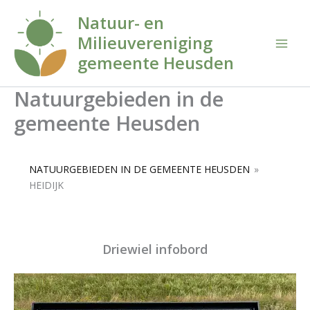
Ga
Natuur- en
naar
Milieuvereniging
de
inhoud
gemeente Heusden
Natuurgebieden in de
gemeente Heusden
NATUURGEBIEDEN IN DE GEMEENTE HEUSDEN
»
HEIDIJK
Driewiel infobord