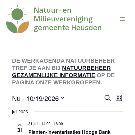
Ga
Natuur- en
naar
Milieuvereniging
de
inhoud
gemeente Heusden
DE WERKAGENDA NATUURBEHEER
TREF JE AAN BIJ
NATUURBEHEER
GEZAMENLIJKE INFORMATIE
OP DE
PAGINA ONZE WERKGROEPEN.
Evenementen
Nu
 - 
10/19/2026
Evenementen
Evenem
Zoeken
Lijst
Zoeken
weerga
Selecteer
juli 2026
en
navigati
een
datum.
weergeven
31 juli - 14:00
-
16:00
VR
navigatie
31
Planten-inventarisaties Hooge Bank